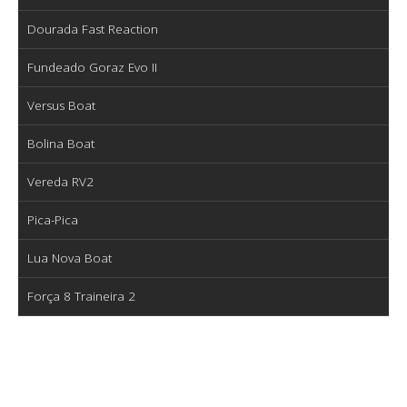
Dourada Fast Reaction
Fundeado Goraz Evo II
Versus Boat
Bolina Boat
Vereda RV2
Pica-Pica
Lua Nova Boat
Força 8 Traineira 2