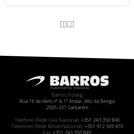
1
2
Barros Fishing
Rua 16 de Abril, nº 4, 1º Andar, Alto da Bexiga
2005-337 Santarém
Telefone (Rede Fixa Nacional):
+351 243 350 840
Telemóvel (Rede Móvel Nacional):
+351 912 349 470
Fax:
+351 243 350 849