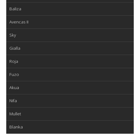
Baliza
Avencas II
Sky
Gialla
Roja
Fuzo
Akua
Nifa
Mullet
Blanka